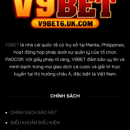
V9BET
là nhà cái quốc tế có trụ sở tại Manila, Philippines,
hoạt động hợp pháp dưới sự quản lý của tổ chức
PAGCOR. Với giấy phép rõ ràng, V9BET đảm bảo uy tín và
minh bạch trong mọi giao dịch cá cược và giải trí trực
tuyến tại thị trường châu Á, đặc biệt là Việt Nam.
CHÍNH SÁCH
CHÍNH SÁCH BẢO MẬT
ĐIỀU KHOẢN ĐIỀU KIỆN