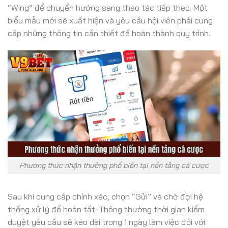
“Wing” để chuyển hướng sang thao tác tiếp theo. Một
biểu mẫu mới sẽ xuất hiện và yêu cầu hội viên phải cung
cấp những thông tin cần thiết để hoàn thành quy trình.
Phương thức nhận thưởng phổ biến tại nền tảng cá cược
Sau khi cung cấp chính xác, chọn “Gửi” và chờ đợi hệ
thống xử lý để hoàn tất. Thông thường thời gian kiểm
duyệt yêu cầu sẽ kéo dài trong 1 ngày làm việc đối với