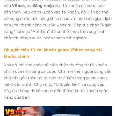
của
V9bet
, và
đăng nhập
vào tài khoản cá cược của
bản thân. Sau khi truy cập vào tài khoản, hội viên có thể
sử dụng nhiều tính năng khác nhau và thực hiện giao dịch
ngay tại thanh công cụ của website. Tiếp tục chọn “Ngân
hàng” tại mục “Rút tiền” để có thể thực hiện quy trình
nhận thưởng sau khi hoàn thành trải nghiệm.
Chuyển tiền từ tài khoản game V9bet sang tài
khoản chính
Nhà cái chỉ cho phép hội viên nhận thưởng từ tài khoản
chính của nền tảng cá cược. Chính vì thế, người dùng cần
phải chuyển toàn bộ tài sản từ ví tiền trong game sang
tài khoản chính. Chọn mục “Chuyển tiền” và cung cấp
đầy đủ thông tin liên quan đến thông tin tài khoản ngân
hàng của bạn.