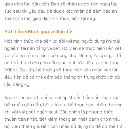
giao dịch lần đầu tiên. Bạn sẽ nhận được tiền ngay lập
tức sau khi yêu cầu đã được xác nhận để đảm bảo an
toàn cho mọi giao dịch khi thực hiện tại đây.
Rút tiền V9bet qua ví điện tử
Một hình thức khá tiện lợi đối với mọi người dùng khi trải
nghiệm tại nền tảng V9bet. Hội viên sẽ thực hiện liên kết
với ví điện tử mà mình sử dụng như: Momo, Zalopay,… để
có thể thực hiện yêu cầu giao dịch rút tiền tại nền tảng
V9bet. Sau đó, hệ thống sẽ thực hiện xác nhận vào lần
đầu tiên để có thể đảm bảo thông tin trùng khớp với dữ
liệu đăng ký.
Sau khi hoàn tất, chỉ cần nhập khoản tiền cần nhận tại
biểu mẫu yêu cầu, hội viên có thể thực hiện nhận thưởng
chỉ với vài phút ngắn ngủi. Đây chính là phương thức
thuận tiện nhất, tiết kiệm thời gian nhất dành cho nhiều
hội viên tham gia. Nên cân nhắc sử dụng nó để có thể trải